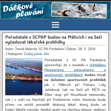
Pořadatelé z SCPAP budou na Mělicích i na Seči
vyžadovat lékařské prohlídky
Autor: Tomáš Neterda, SC PA Pardubice
| Datum: 28. 5. 2014
| Kategorie:
Český pohár
,
Info
Pořadatelé z SC PA Pardubice
upozorňují, že v souladu s
Vyhláškou
Ministerstva zdravotnictví o
sportovních prohlídkách
budou trvat
na doložení sportovních prohlídek
jak v Mělicích při Poháru Lídy
Jelínkové, tak na Seči při MČR na
10km resp. při Kroufkově memoriálu,
tak i v září na Macháči při Podzimním rožni. Kontrolu bude
přímo na místě provádět klubový lékař, který bude ve
funkci lékaře závodu. Apelují proto na všechny plavce, vedoucí