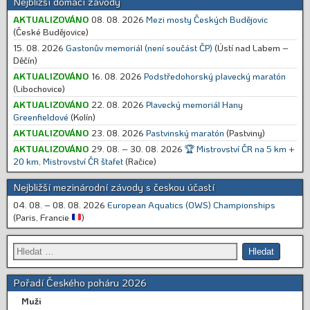
Nejbližší domácí závody
AKTUALIZOVÁNO
08. 08. 2026
Mezi mosty Českých Budějovic
(České Budějovice)
15. 08. 2026
Gastonův memoriál (není součást ČP)
(Ústí nad Labem –
Děčín)
AKTUALIZOVÁNO
16. 08. 2026
Podstředohorský plavecký maratón
(Libochovice)
AKTUALIZOVÁNO
22. 08. 2026
Plavecký memoriál Hany
Greenfieldové
(Kolín)
AKTUALIZOVÁNO
23. 08. 2026
Pastvinský maratón
(Pastviny)
AKTUALIZOVÁNO
29. 08. – 30. 08. 2026
🏆 Mistrovství ČR na 5 km +
20 km, Mistrovství ČR štafet
(Račice)
Nejbližší mezinárodní závody s českou účastí
04. 08. – 08. 08. 2026
European Aquatics (OWS) Championships
(Paris, Francie
)
Pořadí Českého poháru 2026
Muži