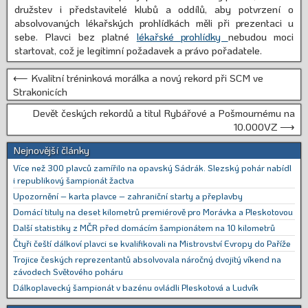
družstev i představitelé klubů a oddílů, aby potvrzení o
absolvovaných lékařských prohlídkách měli při prezentaci u
sebe. Plavci bez platné
lékařské prohlídky
nebudou moci
startovat, což je legitimní požadavek a právo pořadatele.
⟵ Kvalitní tréninková morálka a nový rekord při SCM ve
Strakonicích
Devět českých rekordů a titul Rybářové a Pošmournému na
10.000VZ ⟶
Nejnovější články
Více než 300 plavců zamířilo na opavský Sádrák. Slezský pohár nabídl
i republikový šampionát žactva
Upozornění – karta plavce – zahraniční starty a přeplavby
Domácí tituly na deset kilometrů premiérově pro Morávka a Pleskotovou
Další statistiky z MČR před domácím šampionátem na 10 kilometrů
Čtyři čeští dálkoví plavci se kvalifikovali na Mistrovství Evropy do Paříže
Trojice českých reprezentantů absolvovala náročný dvojitý víkend na
závodech Světového poháru
Dálkoplavecký šampionát v bazénu ovládli Pleskotová a Ludvík