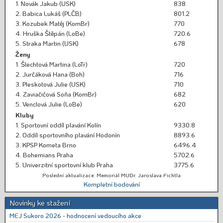
1. Novák Jakub (USK)
838
2. Babica Lukáš (PLČB)
801.2
3. Kozubek Matěj (KomBr)
770
4. Hruška Štěpán (LoBe)
720.6
5. Straka Martin (USK)
678
Ženy
1. Šlechtová Martina (LoTr)
720
2. Jurčáková Hana (Boh)
716
3. Pleskotová Julie (USK)
710
4. Zaviačičová Soňa (KomBr)
682
5. Venclová Julie (LoBe)
620
Kluby
1. Sportovní oddíl plavání Kolín
9330.8
2. Oddíl sportovního plavání Hodonín
8893.6
3. KPSP Kometa Brno
6496.4
4. Bohemians Praha
5702.6
5. Univerzitní sportovní klub Praha
3775.6
Poslední aktualizace: Memoriál MUDr. Jaroslava Fichtla
Kompletní bodování
Novinky ke stažení
MEJ Sukoro 2026 - hodnocení vedoucího akce