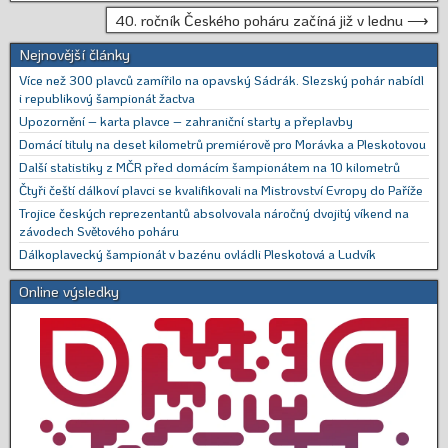
40. ročník Českého poháru začíná již v lednu ⟶
Nejnovější články
Více než 300 plavců zamířilo na opavský Sádrák. Slezský pohár nabídl
i republikový šampionát žactva
Upozornění – karta plavce – zahraniční starty a přeplavby
Domácí tituly na deset kilometrů premiérově pro Morávka a Pleskotovou
Další statistiky z MČR před domácím šampionátem na 10 kilometrů
Čtyři čeští dálkoví plavci se kvalifikovali na Mistrovství Evropy do Paříže
Trojice českých reprezentantů absolvovala náročný dvojitý víkend na
závodech Světového poháru
Dálkoplavecký šampionát v bazénu ovládli Pleskotová a Ludvík
Online výsledky