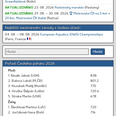
Greenfieldové
(Kolín)
AKTUALIZOVÁNO
23. 08. 2026
Pastvinský maratón
(Pastviny)
AKTUALIZOVÁNO
29. 08. – 30. 08. 2026
🏆 Mistrovství ČR na 5 km +
20 km, Mistrovství ČR štafet
(Račice)
Nejbližší mezinárodní závody s českou účastí
04. 08. – 08. 08. 2026
European Aquatics (OWS) Championships
(Paris, Francie
)
Pořadí Českého poháru 2026
Muži
1. Novák Jakub (USK)
838
2. Babica Lukáš (PLČB)
801.2
3. Kozubek Matěj (KomBr)
770
4. Hruška Štěpán (LoBe)
720.6
5. Straka Martin (USK)
678
Ženy
1. Šlechtová Martina (LoTr)
720
2. Jurčáková Hana (Boh)
716