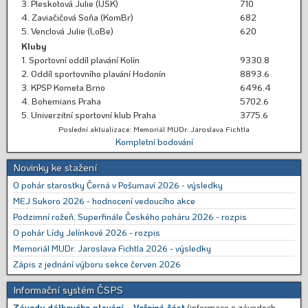
3. Pleskotová Julie (USK)
710
4. Zaviačičová Soňa (KomBr)
682
5. Venclová Julie (LoBe)
620
Kluby
1. Sportovní oddíl plavání Kolín
9330.8
2. Oddíl sportovního plavání Hodonín
8893.6
3. KPSP Kometa Brno
6496.4
4. Bohemians Praha
5702.6
5. Univerzitní sportovní klub Praha
3775.6
Poslední aktualizace: Memoriál MUDr. Jaroslava Fichtla
Kompletní bodování
Novinky ke stažení
O pohár starostky Černá v Pošumaví 2026 - výsledky
MEJ Sukoro 2026 - hodnocení vedoucího akce
Podzimní rožeň, Superfinále Českého poháru 2026 - rozpis
O pohár Lídy Jelínkové 2026 - rozpis
Memoriál MUDr. Jaroslava Fichtla 2026 - výsledky
Zápis z jednání výboru sekce červen 2026
Informační systém ČSPS
Závody dálkového plavání - Veřejná část
(informace o závodech,