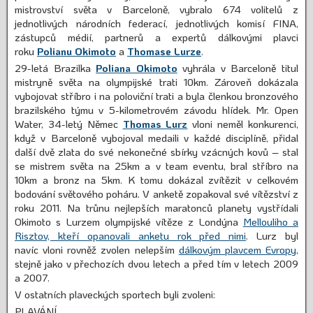
mistrovství světa v Barceloně, vybralo 674 volitelů z
jednotlivých národních federací, jednotlivých komisí FINA,
zástupců médií, partnerů a expertů dálkovými plavci
roku
Polianu Okimoto
a
Thomase Lurze
.
29-letá Brazilka
Poliana Okimoto
vyhrála v Barceloně titul
mistryně světa na olympijské trati 10km. Zároveň dokázala
vybojovat stříbro i na poloviční trati a byla členkou bronzového
brazilského týmu v 5-kilometrovém závodu hlídek. Mr. Open
Water, 34-letý Němec
Thomas Lurz
vloni neměl konkurenci,
když v Barceloně vybojoval medaili v každé disciplíně, přidal
další dvě zlata do své nekonečné sbírky vzácných kovů – stal
se mistrem světa na 25km a v team eventu, bral stříbro na
10km a bronz na 5km. K tomu dokázal zvítězit v celkovém
bodování světového poháru.
V anketě zopakoval své vítězství z
roku 2011. Na trůnu nejlepších maratonců planety vystřídali
Okimoto s Lurzem olympijské vítěze z Londýna
Mellouliho a
Risztov, kteří opanovali anketu rok před nimi
. Lurz byl
navíc vloni rovněž zvolen nelepším
dálkovým plavcem Evropy
,
stejně jako v přechozích dvou letech a před tím v letech 2009
a 2007.
V ostatních plaveckých sportech byli zvoleni:
PLAVÁNÍ