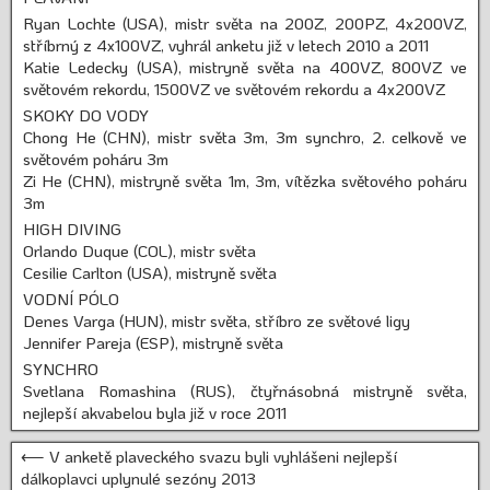
Ryan Lochte (USA), mistr světa na 200Z, 200PZ, 4x200VZ,
stříbrný z 4x100VZ, vyhrál anketu již v letech 2010 a 2011
Katie Ledecky (USA), mistryně světa na 400VZ, 800VZ ve
světovém rekordu, 1500VZ ve světovém rekordu a 4x200VZ
SKOKY DO VODY
Chong He (CHN), mistr světa 3m, 3m synchro, 2. celkově ve
světovém poháru 3m
Zi He (CHN), mistryně světa 1m, 3m, vítězka světového poháru
3m
HIGH DIVING
Orlando Duque (COL), mistr světa
Cesilie Carlton (USA), mistryně světa
VODNÍ PÓLO
Denes Varga (HUN), mistr světa, stříbro ze světové ligy
Jennifer Pareja (ESP), mistryně světa
SYNCHRO
Svetlana Romashina (RUS), čtyřnásobná mistryně světa,
nejlepší akvabelou byla již v roce 2011
⟵ V anketě plaveckého svazu byli vyhlášeni nejlepší
dálkoplavci uplynulé sezóny 2013