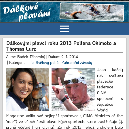
Dálkovými plavci roku 2013 Poliana Okimoto a
Thomas Lurz
Autor: Radek Táborský
| Datum: 9. 1. 2014
| Kategorie:
Info
,
Světový pohár
,
Zahraniční závody
Jako každý
rok světová
plavecká
federace
FINA
společně s
Aquatics
World
Magazine volila své nejlepší sportovce („FINA Athletes of the
Year“) ve všech šesti plaveckých sportech, které zastřešuje (tj.
prvně včetně high diving). Za rok 2013, jehož vrcholem bylo