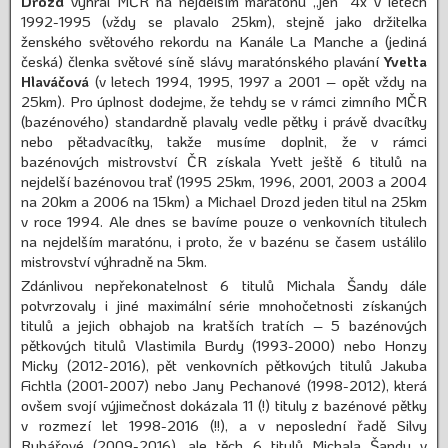
Drozd
vyhrál MČR na nejdelším maratónu „jen“ 4x v letech
1992-1995 (vždy se plavalo 25km), stejně jako držitelka
ženského světového rekordu na Kanále La Manche a (jediná
česká) členka světové síně slávy maratónského plavání
Yvetta
Hlaváčová
(v letech 1994, 1995, 1997 a 2001 – opět vždy na
25km). Pro úplnost dodejme, že tehdy se v rámci zimního MČR
(bazénového) standardně plavaly vedle pětky i právě dvacítky
nebo pětadvacítky, takže musíme doplnit, že v rámci
bazénových mistrovství ČR získala Yvett ještě 6 titulů na
nejdelší bazénovou trať (1995 25km, 1996, 2001, 2003 a 2004
na 20km a 2006 na 15km) a Michael Drozd jeden titul na 25km
v roce 1994. Ale dnes se bavíme pouze o venkovních titulech
na nejdelším maratónu, i proto, že v bazénu se časem ustálilo
mistrovství výhradně na 5km.
Zdánlivou nepřekonatelnost 6 titulů Michala Šandy dále
potvrzovaly i jiné maximální série mnohočetnosti získaných
titulů a jejich obhajob na kratších tratích – 5 bazénových
pětkových titulů Vlastimila Burdy (1993-2000) nebo Honzy
Micky (2012-2016), pět venkovních pětkových titulů Jakuba
Fichtla (2001-2007) nebo Jany Pechanové (1998-2012), která
ovšem svojí výjimečnost dokázala 11 (!) tituly z bazénové pětky
v rozmezí let 1998-2016 (!!), a v neposlední řadě Silvy
Rybářové (2009-2016), ale těch 6 titulů Michala Šandy v