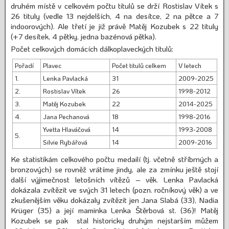
druhém místě v celkovém počtu titulů se drží Rostislav Vítek s
26 tituly (vedle 13 nejdelších, 4 na desítce, 2 na pětce a 7
indoorových). Ale třetí je již právě Matěj Kozubek s 22 tituly
(+7 desítek, 4 pětky, jedna bazénová pětka).
Počet celkových domácích dálkoplaveckých titulů:
Pořadí
Plavec
Počet titulů celkem
V letech
1.
Lenka Pavlacká
31
2009-2025
2.
Rostislav Vítek
26
1998-2012
3.
Matěj Kozubek
22
2014-2025
4.
Jana Pechanová
18
1998-2016
Yvetta Hlaváčová
14
1993-2008
5.
Silvie Rybářová
14
2009-2016
Ke statistikám celkového počtu medailí (tj. včetně stříbrných a
bronzových) se rovněž vrátíme jindy, ale za zmínku ještě stojí
další výjimečnost letošních vítězů – věk. Lenka Pavlacká
dokázala zvítězit ve svých 31 letech (pozn. ročníkový věk) a ve
zkušenějším věku dokázaly zvítězit jen Jana Slabá (33), Nadia
Krüger (35) a její maminka Lenka Štěrbová st. (36)! Matěj
Kozubek se pak stal historicky druhým nejstarším můžem