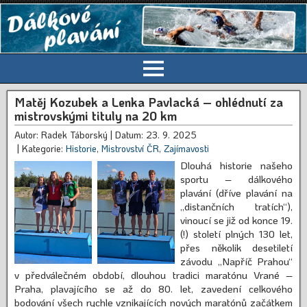
Matěj Kozubek a Lenka Pavlacká – ohlédnutí za
mistrovskými tituly na 20 km
Autor: Radek Táborský
| Datum: 23. 9. 2025
| Kategorie:
Historie
,
Mistrovství ČR
,
Zajímavosti
Dlouhá historie našeho
sportu – dálkového
plavání (dříve plavání na
„distančních tratích“),
vinoucí se již od konce 19.
(!) století plných 130 let,
přes několik desetiletí
závodu „Napříč Prahou“
v předválečném období, dlouhou tradici maratónu Vrané –
Praha, plavajícího se až do 80. let, zavedení celkového
bodování všech rychle vznikajících nových maratónů začátkem