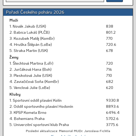
Pořadí Českého poháru 2026
Muži
1. Novák Jakub (USK)
838
2. Babica Lukáš (PLČB)
801.2
3. Kozubek Matěj (KomBr)
770
4. Hruška Štěpán (LoBe)
720.6
5. Straka Martin (USK)
678
Ženy
1. Šlechtová Martina (LoTr)
720
2. Jurčáková Hana (Boh)
716
3. Pleskotová Julie (USK)
710
4. Zaviačičová Soňa (KomBr)
682
5. Venclová Julie (LoBe)
620
Kluby
1. Sportovní oddíl plavání Kolín
9330.8
2. Oddíl sportovního plavání Hodonín
8893.6
3. KPSP Kometa Brno
6496.4
4. Bohemians Praha
5702.6
5. Univerzitní sportovní klub Praha
3775.6
Poslední aktualizace: Memoriál MUDr. Jaroslava Fichtla