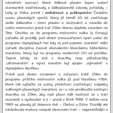
národních asociací, které dálkové plavání (open water)
standardně zastřešovaly a dálkoplavecké závody pořádaly –
tady je třeba zmínit i
unikátnost a průkopnictví
Českého
svazu plaveckých sportů, který již téměř 60 let zastřešuje
vedle dálkového i zimní plavání a otužování) a zavedla do
svého mistrovství právě trať 25km, kterou doplnila závodem na
5km. Desítka se do programu mistrovství světa (a Evropy)
zařadila až později, pod vlivem znovuzařazení open water do
programu olympijských her, kdy se pod pojmem „maratón“ měla
zařadit disciplína časově ekvivalentní klasickému běžeckému
maratónu, který byl na programu moderních OH od počátku.
Teprve tehdy se stal z dvacítky resp. pětadvacítky
„ultramaratón“ a výraz maratón byl spojen „výhradně“ s
olympijskou desítkou.
Právě pod vlivem oznámení o zařazení tratě 25km do
programu příštího mistrovství světa již pod hlavičkou FINA,
které tak vytlačilo ze scény předchozí zastřešující subjekty
světových plaveckých maratónů, se i u nás prodloužila existující
dvacítka na 25km, aby naši plavci měli možnost se s tratí
seznámit a vyzkoušet si ji – prvně v Brně 1988. V dalším roce
1989 se plavaly již dokonce dvě – Olešná a Bítov. Později ale
následovala evoluce naopak zkracování tratí – nejprestižnější a