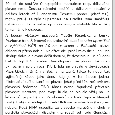
70. let do soutěže O nejlepšího maratónce resp. dálkového
plavce resp. Českou národní soutěž v dálkovém plavání v
dalších letech až k dnešnímu Českému poháru, jehož 51.(!)
ročník právě završilo Superfinále na Hrádku, nám umožňuje
nahlédnout do nepřeberných záznamů a statistik, které díky
tomu máme k dispozici.
A letošní vítězství matadorů
Matěje Kozubka
a
Lenky
Pavlacké
(roz. Štěrbové) na královské dvacítce (
oba uprostřed
z vyhlášení MČR na 20 km v srpnu v Račicích)
takové
ohlédnutí přímo nabízí. Nejdříve ale, proč královské? Ten, kdo
sleduje dálkové plavání delší dobu ví, že dvacítka je TA původní
trať. To byl TEN maratón. Dvacítky se u nás plavaly dokonce i
5x ročně, např. v roce 1984, kdy se plavaly v Jevišovicích,
Plzni-Liticích, Brně, na Seči a na Lipně, takže to nebyl tak
výjimečný závod jako dnes, kdy je v termínovce jediná.
Mistrovství světa, které se plavalo ještě před tím, než světová
plavecká federace FINA (dnes World Aquatics) převzala
plavecké maratóny pod svoje křídla, se plavalo vždy na 25
kilometrů, případně na 36 kilometrů na trati Capri – Neapol.
Kratší tratě na tehdejších před-FINA mistrovstvích světa vůbec
nebyly. Když FINA usoudila, že plavecké maratóny ji chybí v
portfoliu plaveckých disciplín (na rozdíl od řady členských