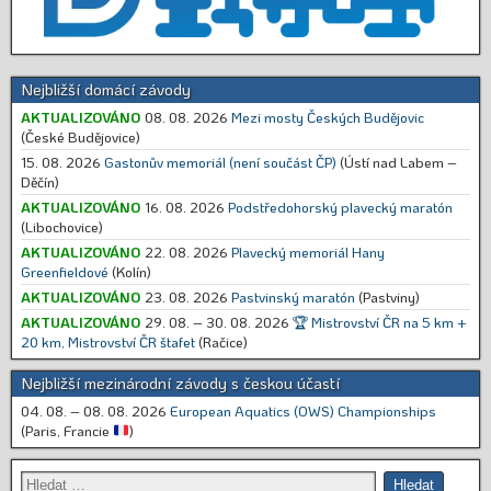
Nejbližší domácí závody
AKTUALIZOVÁNO
08. 08. 2026
Mezi mosty Českých Budějovic
(České Budějovice)
15. 08. 2026
Gastonův memoriál (není součást ČP)
(Ústí nad Labem –
Děčín)
AKTUALIZOVÁNO
16. 08. 2026
Podstředohorský plavecký maratón
(Libochovice)
AKTUALIZOVÁNO
22. 08. 2026
Plavecký memoriál Hany
Greenfieldové
(Kolín)
AKTUALIZOVÁNO
23. 08. 2026
Pastvinský maratón
(Pastviny)
AKTUALIZOVÁNO
29. 08. – 30. 08. 2026
🏆 Mistrovství ČR na 5 km +
20 km, Mistrovství ČR štafet
(Račice)
Nejbližší mezinárodní závody s českou účastí
04. 08. – 08. 08. 2026
European Aquatics (OWS) Championships
(Paris, Francie
)