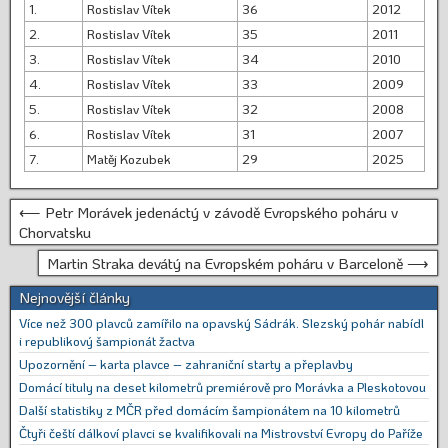
1.
Rostislav Vítek
36
2012
2.
Rostislav Vítek
35
2011
3.
Rostislav Vítek
34
2010
4.
Rostislav Vítek
33
2009
5.
Rostislav Vítek
32
2008
6.
Rostislav Vítek
31
2007
7.
Matěj Kozubek
29
2025
⟵ Petr Morávek jedenáctý v závodě Evropského poháru v
Chorvatsku
Martin Straka devátý na Evropském poháru v Barceloně ⟶
Nejnovější články
Více než 300 plavců zamířilo na opavský Sádrák. Slezský pohár nabídl
i republikový šampionát žactva
Upozornění – karta plavce – zahraniční starty a přeplavby
Domácí tituly na deset kilometrů premiérově pro Morávka a Pleskotovou
Další statistiky z MČR před domácím šampionátem na 10 kilometrů
Čtyři čeští dálkoví plavci se kvalifikovali na Mistrovství Evropy do Paříže