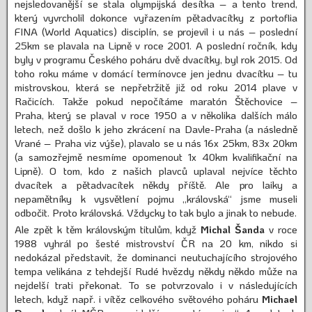
nejsledovanější se stala olympijská desítka – a tento trend,
který vyvrcholil dokonce vyřazením pětadvacítky z portoflia
FINA (World Aquatics) disciplín, se projevil i u nás – poslední
25km se plavala na Lipně v roce 2001. A poslední ročník, kdy
byly v programu Českého poháru dvě dvacítky, byl rok 2015. Od
toho roku máme v domácí termínovce jen jednu dvacítku – tu
mistrovskou, která se nepřetržitě již od roku 2014 plave v
Račicích. Takže pokud nepočítáme maratón Štěchovice –
Praha, který se plaval v roce 1950 a v několika dalších málo
letech, než došlo k jeho zkrácení na Davle-Praha (a následně
Vrané – Praha viz výše), plavalo se u nás 16x 25km, 83x 20km
(a samozřejmě nesmíme opomenout 1x 40km kvalifikační na
Lipně). O tom, kdo z našich plavců uplaval nejvíce těchto
dvacítek a pětadvacítek někdy příště. Ale pro laiky a
nepamětníky k vysvětlení pojmu „královská“ jsme museli
odbočit. Proto královská. Vždycky to tak bylo a jinak to nebude.
Ale zpět k těm královským titulům, když
Michal Šanda
v roce
1988 vyhrál po šesté mistrovství ČR na 20 km, nikdo si
nedokázal představit, že dominanci neutuchajícího strojového
tempa velikána z tehdejší Rudé hvězdy někdy někdo může na
nejdelší trati překonat. To se potvrzovalo i v následujících
letech, když např. i vítěz celkového světového poháru
Michael