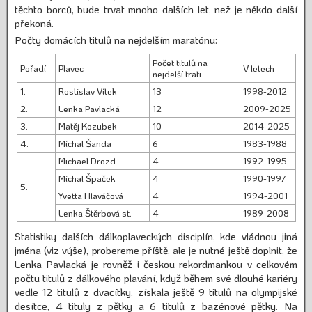
těchto borců, bude trvat mnoho dalších let, než je někdo další
překoná.
Počty domácích titulů na nejdelším maratónu:
Počet titulů na
Pořadí
Plavec
V letech
nejdelší trati
1.
Rostislav Vítek
13
1998-2012
2.
Lenka Pavlacká
12
2009-2025
3.
Matěj Kozubek
10
2014-2025
4.
Michal Šanda
6
1983-1988
Michael Drozd
4
1992-1995
Michal Špaček
4
1990-1997
5.
Yvetta Hlaváčová
4
1994-2001
Lenka Štěrbová st.
4
1989-2008
Statistiky dalších dálkoplaveckých disciplín, kde vládnou jiná
jména (viz výše), probereme příště, ale je nutné ještě doplnit, že
Lenka Pavlacká je rovněž i českou rekordmankou v celkovém
počtu titulů z dálkového plavání, když během své dlouhé kariéry
vedle 12 titulů z dvacítky, získala ještě 9 titulů na olympijské
desítce, 4 tituly z pětky a 6 titulů z bazénové pětky. Na