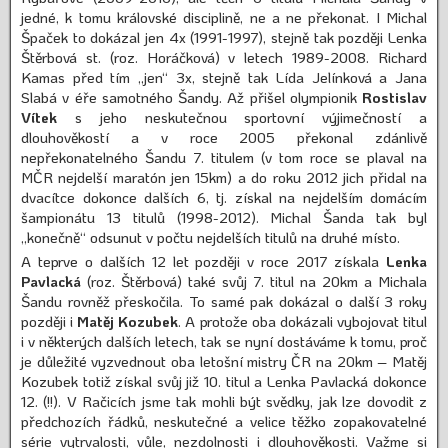
jedné, k tomu královské disciplině, ne a ne překonat. I Michal
Špaček to dokázal jen 4x (1991-1997), stejně tak později Lenka
Štěrbová st. (roz. Horáčková) v letech 1989-2008. Richard
Kamas před tím „jen“ 3x, stejně tak Lída Jelínková a Jana
Slabá v éře samotného Šandy. Až přišel olympionik
Rostislav
Vítek
s jeho neskutečnou sportovní výjimečností a
dlouhověkostí a v roce 2005 překonal zdánlivě
nepřekonatelného Šandu 7. titulem (v tom roce se plaval na
MČR nejdelší maratón jen 15km) a do roku 2012 jich přidal na
dvacítce dokonce dalších 6, tj. získal na nejdelším domácím
šampionátu 13 titulů (1998-2012). Michal Šanda tak byl
„konečně“ odsunut v počtu nejdelších titulů na druhé místo.
A teprve o dalších 12 let později v roce 2017 získala
Lenka
Pavlacká
(roz. Štěrbová) také svůj 7. titul na 20km a Michala
Šandu rovněž přeskočila. To samé pak dokázal o další 3 roky
později i
Matěj Kozubek
. A protože oba dokázali vybojovat titul
i v některých dalších letech, tak se nyní dostáváme k tomu, proč
je důležité vyzvednout oba letošní mistry ČR na 20km – Matěj
Kozubek totiž získal svůj již 10. titul a Lenka Pavlacká dokonce
12. (!!). V Račicích jsme tak mohli být svědky, jak lze dovodit z
předchozích řádků, neskutečné a velice těžko zopakovatelné
série vytrvalosti, vůle, nezdolnosti i dlouhověkosti. Važme si