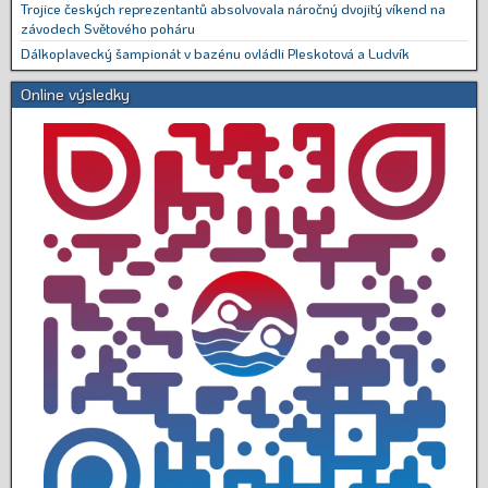
Trojice českých reprezentantů absolvovala náročný dvojitý víkend na
závodech Světového poháru
Dálkoplavecký šampionát v bazénu ovládli Pleskotová a Ludvík
Online výsledky