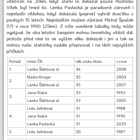
vítězícím na 20km, když starší to dokázal pouze Rostislav
Vítek, byť hned 6x. Lenka Pavlacká je paradoxně zároveň i
nejmladší vítězkou, když dokázala (poprvé) vyhrát dvacítku v
pouhých 15 letech. Nejmladším mužem zůstává Michal Špaček
(17) v roce 1990 (25km). Z níže uvedené tabulky tedy může
vyplývat, že oba letošní šampióni mohou teoreticky vítězit dál,
protože před nimi to ve vyšším věku dokázali i jiní a tak se
mohou naše statistiky nadále přepisovat i na těch nejvyšších
příčkách.
Pořadí
mistr ČR
věk zisku titulu
v roce
1.
Lenka Štěrbová st.
36
2008
Nadia Krüger
35
2003
2.
Lenka Štěrbová st.
35
2007
Jana Slabá
33
1992
3.
Lenka Štěrbová st.
33
2005
Lída Jelínková
31
1988
4.
Jana Slabá
31
1990
Lenka Pavlacká
31
2025
5.
Lída Jelínková
30
1987