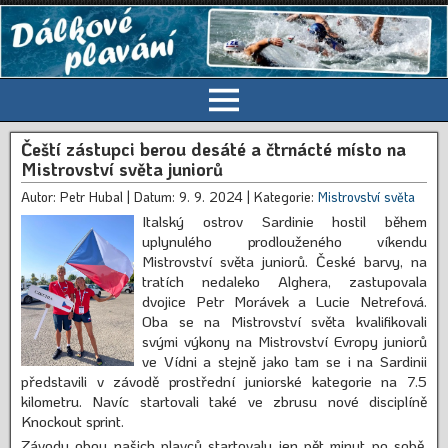
Čeští zástupci berou desáté a čtrnácté místo na
Mistrovství světa juniorů
Autor: Petr Hubal
| Datum: 9. 9. 2024
| Kategorie:
Mistrovství světa
Italský ostrov Sardinie hostil během
uplynulého prodlouženého víkendu
Mistrovství světa juniorů. České barvy, na
tratích nedaleko Alghera, zastupovala
dvojice Petr Morávek a Lucie Netrefová.
Oba se na Mistrovství světa kvalifikovali
svými výkony na Mistrovství Evropy juniorů
ve Vídni a stejně jako tam se i na Sardinii
představili v závodě prostřední juniorské kategorie na 7.5
kilometru. Navíc startovali také ve zbrusu nové disciplíně
Knockout sprint.
Závody obou našich plavců startovaly jen pět minut po sobě,