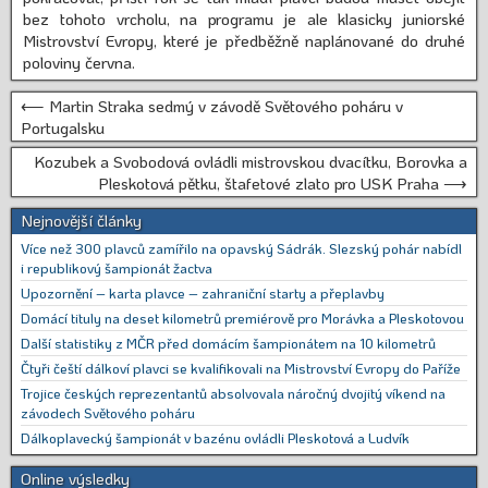
bez tohoto vrcholu, na programu je ale klasicky juniorské
Mistrovství Evropy, které je předběžně naplánované do druhé
poloviny června.
⟵ Martin Straka sedmý v závodě Světového poháru v
Portugalsku
Kozubek a Svobodová ovládli mistrovskou dvacítku, Borovka a
Pleskotová pětku, štafetové zlato pro USK Praha ⟶
Nejnovější články
Více než 300 plavců zamířilo na opavský Sádrák. Slezský pohár nabídl
i republikový šampionát žactva
Upozornění – karta plavce – zahraniční starty a přeplavby
Domácí tituly na deset kilometrů premiérově pro Morávka a Pleskotovou
Další statistiky z MČR před domácím šampionátem na 10 kilometrů
Čtyři čeští dálkoví plavci se kvalifikovali na Mistrovství Evropy do Paříže
Trojice českých reprezentantů absolvovala náročný dvojitý víkend na
závodech Světového poháru
Dálkoplavecký šampionát v bazénu ovládli Pleskotová a Ludvík
Online výsledky