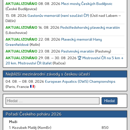
AKTUALIZOVÁNO
08. 08. 2026
Mezi mosty Českých Budějovic
(České Budějovice)
15. 08. 2026
Gastonův memoriál (není součást ČP)
(Ústí nad Labem –
Děčín)
AKTUALIZOVÁNO
16. 08. 2026
Podstředohorský plavecký maratón
(Libochovice)
AKTUALIZOVÁNO
22. 08. 2026
Plavecký memoriál Hany
Greenfieldové
(Kolín)
AKTUALIZOVÁNO
23. 08. 2026
Pastvinský maratón
(Pastviny)
AKTUALIZOVÁNO
29. 08. – 30. 08. 2026
🏆 Mistrovství ČR na 5 km +
20 km, Mistrovství ČR štafet
(Račice)
Nejbližší mezinárodní závody s českou účastí
04. 08. – 08. 08. 2026
European Aquatics (OWS) Championships
(Paris, Francie
)
Pořadí Českého poháru 2026
Muži
1. Kozubek Matěj (KomBr)
850