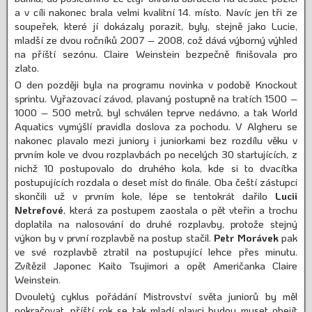
a v cíli nakonec brala velmi kvalitní 14. místo. Navíc jen tři ze
soupeřek, které jí dokázaly porazit, byly, stejně jako Lucie,
mladší ze dvou ročníků 2007 – 2008, což dává výborný výhled
na příští sezónu. Claire Weinstein bezpečně finišovala pro
zlato.
O den později byla na programu novinka v podobě Knockout
sprintu. Vyřazovací závod, plavaný postupně na tratích 1500 –
1000 – 500 metrů, byl schválen teprve nedávno, a tak World
Aquatics vymýšlí pravidla doslova za pochodu. V Algheru se
nakonec plavalo mezi juniory i juniorkami bez rozdílu věku v
prvním kole ve dvou rozplavbách po necelých 30 startujících, z
nichž 10 postupovalo do druhého kola, kde si to dvacítka
postupujících rozdala o deset míst do finále. Oba čeští zástupci
skončili už v prvním kole, lépe se tentokrát dařilo
Lucii
Netrefové
, která za postupem zaostala o pět vteřin a trochu
doplatila na nalosování do druhé rozplavby, protože stejný
výkon by v první rozplavbě na postup stačil.
Petr Morávek
pak
ve své rozplavbě ztratil na postupující lehce přes minutu.
Zvítězil Japonec Kaito Tsujimori a opět Američanka Claire
Weinstein.
Dvouletý cyklus pořádání Mistrovství světa juniorů by měl
pokračovat, příští rok se tak mladí plavci budou muset obejít