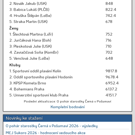
2. Novák Jakub (USK)
848
3. Babica Lukáš (PLČB)
822.4
4. Hruška Štěpán (LoBe)
742.4
5. Straka Martin (USK)
678
Ženy
1. Šlechtová Martina (LoTr)
752
2. Jurčáková Hana (Boh)
716
3. Pleskotová Julie (USK)
710
4. Zaviačičová Soňa (KomBr)
702
5. Venclová Julie (LoBe)
648
Kluby
1. Sportovní oddíl plavání Kolín
9817.8
2. Oddíl sportovního plavání Hodonín
9678.4
3. KPSP Kometa Brno
6952.4
4. Bohemians Praha
6137.2
5. Univerzitní sportovní klub Praha
4151.7
Poslední aktualizace: O pohár starostky Černá v Pošumaví
Kompletní bodování
Novinky ke stažení
O pohár starostky Černá v Pošumaví 2026 - výsledky
MEJ Sukoro 2026 - hodnocení vedoucího akce